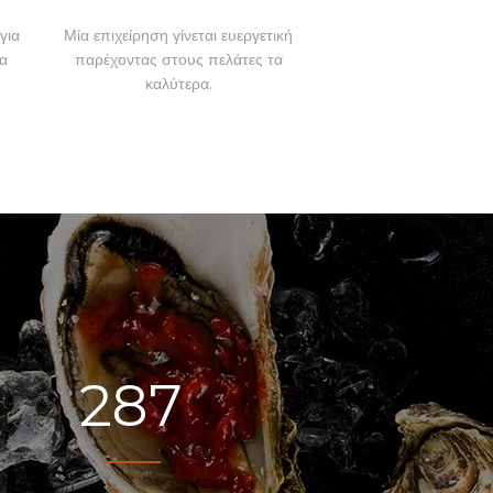
για
Μία επιχείρηση γίνεται ευεργετική
α
παρέχοντας στους πελάτες τα
καλύτερα.
287