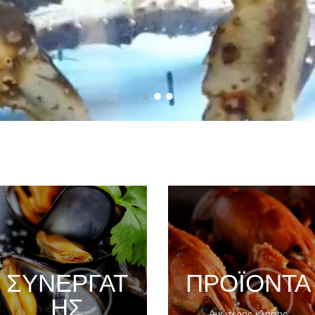
ΣΥΝΕΡΓΆΤ
ΠΡΟΪΌΝΤΑ
ΗΣ
Ανώτερης κλάσης