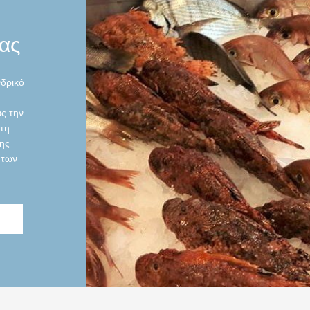
ας
νδρικό
ς την
τη
σης
 των