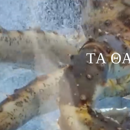
Τ
Α
Θ