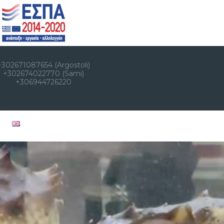
+302671087654 (Argostoli)
+302674022770 (Sami)
+306944726220