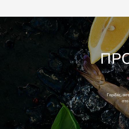
ΠΡ
Γαρίδες, ασ
στο