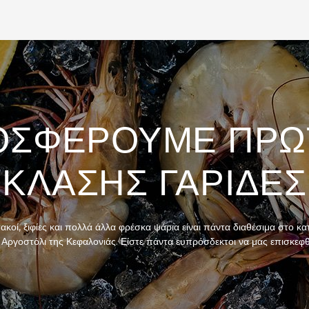
ΟΣΦΈΡΟΥΜΕ ΠΡΏ
ΚΛΆΣΗΣ ΓΑΡΊΔΕΣ
τακοί, ξιφίες και πολλά άλλα φρέσκα ψάρια είναι πάντα διαθέσιμα στο κ
 Αργοστόλι της Κεφαλονιάς. Είστε πάντα ευπρόσδεκτοι να μας επισκεφθε