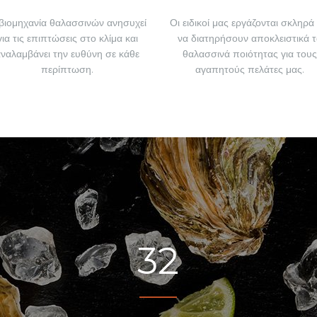
βιομηχανία θαλασσινών ανησυχεί
Οι ειδικοί μας εργάζονται σκληρά 
για τις επιπτώσεις στο κλίμα και
να διατηρήσουν αποκλειστικά τ
αναλαμβάνει την ευθύνη σε κάθε
θαλασσινά ποιότητας για τους
περίπτωση.
αγαπητούς πελάτες μας.
32