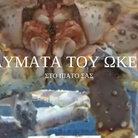
Α
Υ
Μ
Α
Τ
Α
Τ
Ο
Υ
Ω
Κ
Ε
Σ
Τ
Ο
Π
Ι
Α
Τ
Ο
Σ
Α
Σ