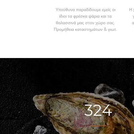
Υπεύθυνα παραδίδουμε εμείς οι
Η 
ίδιοι τα φρέσκα ψάρια και τα
θαλασσινά μας στον χώρο σας.
Προμήθεια καταστημάτων & γιωτ.
324