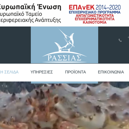
a
ΚΉ ΣΕΛΊΔΑ
ΥΠΗΡΕΣΊΕΣ
ΠΡΟΪΌΝΤΑ
ΕΠΙΚΟΙΝΩΝΊΑ