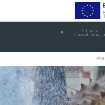
A. Tritsi 10
Argostoli, Kefaloni
ΑΡΧΙ