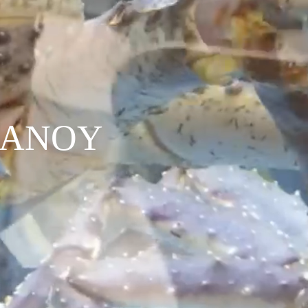
Α
Ν
Ο
Υ